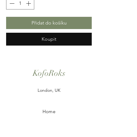
Přidat do košíku
Koupit
KofoRoks
London, UK
Home
Shop All