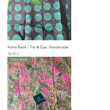
Adire Batik / Tie & Dye. Handmade.
Prezzo
38,00 £
Adire Batik