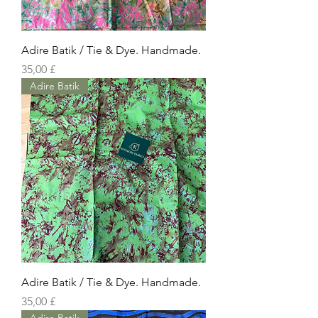
Adire Batik / Tie & Dye. Handmade.
Prezzo
35,00 £
Adire Batik
Adire Batik / Tie & Dye. Handmade.
Prezzo
35,00 £