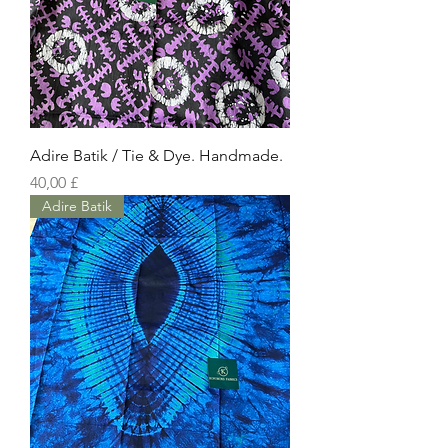
Adire Batik / Tie & Dye. Handmade.
Prezzo
40,00 £
Adire Batik