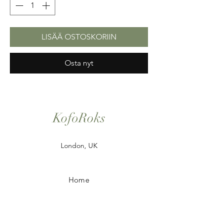
LISÄÄ OSTOSKORIIN
Osta nyt
KofoRoks
London, UK
Home
Shop All